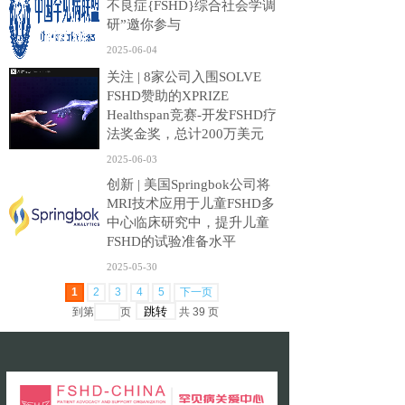
不良症{FSHD}综合社会学调
研”邀你参与
2025-06-04
关注 | 8家公司入围SOLVE
FSHD赞助的XPRIZE
Healthspan竞赛-开发FSHD疗
法奖金奖，总计200万美元
2025-06-03
创新 | 美国Springbok公司将
MRI技术应用于儿童FSHD多
中心临床研究中，提升儿童
FSHD的试验准备水平
2025-05-30
1
2
3
4
5
下一页
到第
页
共
39
页