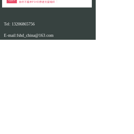
Tel: 13206865756
E-mail:fshd_china@163.com
Address:黑龙江省牡丹江市西安区西一条路
支持机构
合作伙伴
友情链接
组织机构